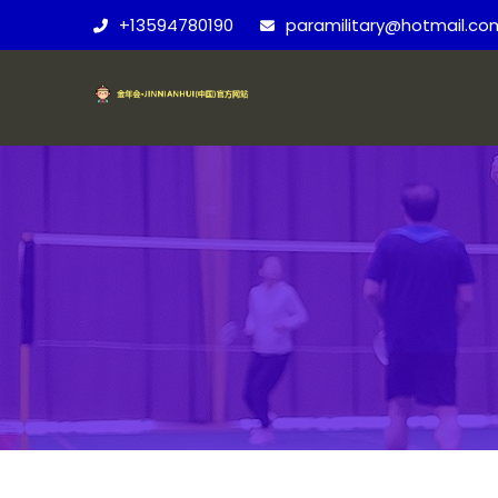
+13594780190
paramilitary@hotmail.co