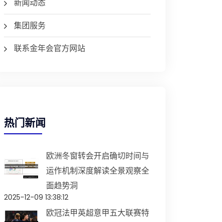
新闻动态
集团服务
联系金年会官方网站
热门新闻
欧洲冬窗转会开启确切时间与
运作机制深度解读全景观察全
面趋势洞
2025-12-09 13:38:12
欧冠法甲英超意甲五大联赛特