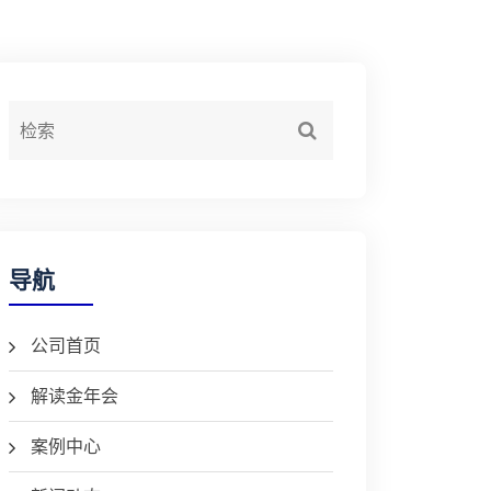
导航
公司首页
解读金年会
案例中心