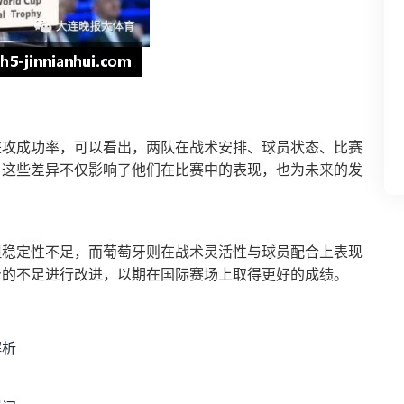
进攻成功率，可以看出，两队在战术安排、球员状态、比赛
。这些差异不仅影响了他们在比赛中的表现，也为未来的发
但稳定性不足，而葡萄牙则在战术灵活性与球员配合上表现
身的不足进行改进，以期在国际赛场上取得更好的成绩。
解析