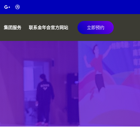
集团服务
联系金年会官方网站
立即预约