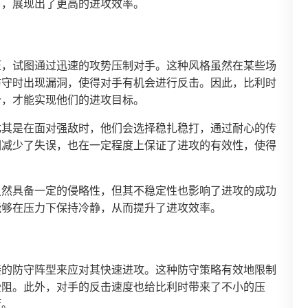
下，展现出了更高的进攻效率。
压，试图通过迅速的攻势压制对手。这种风格虽然在某些场
防守时出现漏洞，使得对手有机会进行反击。因此，比利时
价，才能实现他们的进攻目标。
尤其是在面对强敌时，他们会选择稳扎稳打，通过耐心的传
们减少了失误，也在一定程度上保证了进攻的有效性，使得
虽然具备一定的侵略性，但其不稳定性也影响了进攻的成功
能够在压力下保持冷静，从而提升了进攻效率。
凑的防守阵型来应对其快速进攻。这种防守策略有效地限制
受阻。此外，对手的反击速度也给比利时带来了不小的压
衡。