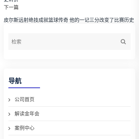
下一篇
皮尔斯远射绝技成就篮球传奇 他的一记三分改变了比赛历史
导航
公司首页
解读金年会
案例中心