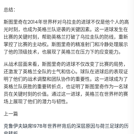
总结：
斯图里奇在2014年世界杯对乌拉圭的进球不仅是他个人的高
光时刻，也成为英格兰队逆袭的关键因素。这一进球发生在
比赛的关键时刻，帮助英格兰打破了乌拉圭队的防线，重新
掌控了比赛的主动权。斯图里奇的精准射门和冷静处理展示
了他的顶级技术，也展现了英格兰在压力下的应变能力。
从战术层面来看，斯图里奇的进球不仅改变了比赛的局势，
还激发了英格兰全队的士气和信心。球队在进球后的表现证
明了他们的战术调整和团队协作的重要性。这一进球成为了
英格兰队获胜的重要转折点，也证明了斯图里奇作为一名球
员在关键时刻的价值。通过这一进球，英格兰在世界杯的赛
场上展现了他们的潜力与韧性。
上一篇
克鲁伊夫缺席1978年世界杯背后的深层原因与荷兰足球的历
史转折