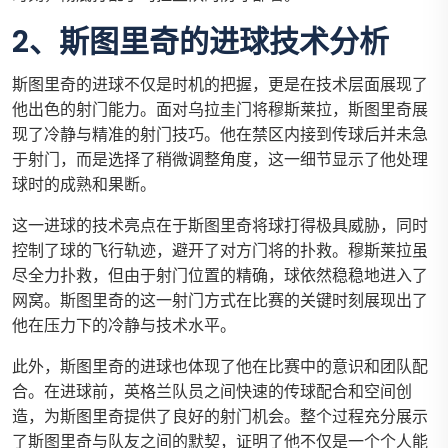
2、斯图里奇的进球技术分析
斯图里奇的进球不仅是时机的把握，更是在技术层面展现了
他出色的射门能力。面对乌拉圭门将穆斯莱拉，斯图里奇展
现了冷静与精准的射门技巧。他在禁区内接到传球后并未急
于射门，而是选择了稍微调整角度，这一细节显示了他处理
球时的成熟和果断。
这一进球的技术亮点在于斯图里奇将球打得极具威胁，同时
控制了球的飞行轨迹，避开了对方门将的扑救。穆斯莱拉虽
尽全力扑救，但由于射门位置的精确，球依然稳稳地进入了
网窝。斯图里奇的这一射门方式在比赛的关键时刻展现出了
他在压力下的冷静与技术水平。
此外，斯图里奇的进球也体现了他在比赛中的意识和团队配
合。在进球前，英格兰队员之间快速的传球配合和空间创
造，为斯图里奇提供了良好的射门机会。整个过程充分展示
了斯图里奇与队友之间的默契，证明了他不仅是一个个人能