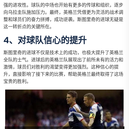
强的进攻性。球队的中场也开始有更多的传球和组织，逐步
向乌拉圭队施加压力。最终，英格兰凭借更为灵活的战术调
整和球员们的奋力拼搏，成功逆袭。斯图里奇的进球无疑是
这一转折点的关键所在。
4、对球队信心的提升
斯图里奇的进球不仅是技术上的成功，也极大提升了英格兰
全队的士气。进球后的英格兰队展现出了前所未有的活力和
激情，球员们对胜利的渴望变得更加强烈。这种信心的提
升，直接影响了接下来的比赛，帮助英格兰最终取得了这场
宝贵的胜利。