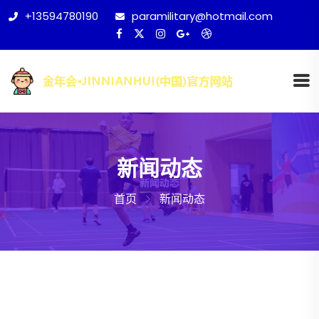
+13594780190
paramilitary@hotmail.com
新闻动态
首页
新闻动态