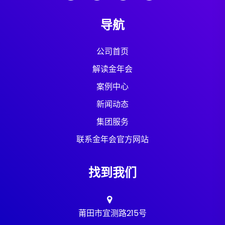
导航
公司首页
解读金年会
案例中心
新闻动态
集团服务
联系金年会官方网站
找到我们
莆田市宜测路215号