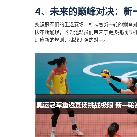
4、未来的巅峰对决：新
奥运冠军们的重返赛场，标志着新一轮的巅峰
段不断涌现，这为运动员们带来了更多挑战与
适应新的规则，挑战更强的对手。