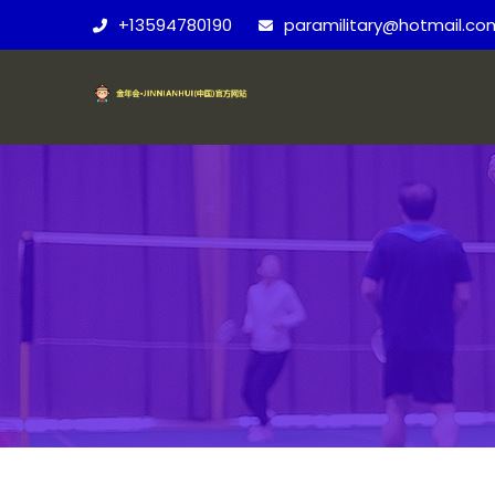
+13594780190
paramilitary@hotmail.co