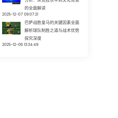
分析：从竞技水平到文化背景
的全面解读
2025-12-07 09:07:21
巴萨战胜皇马的关键因素全面
解析球队制胜之道与战术优势
探究深度
2025-12-06 13:34:49