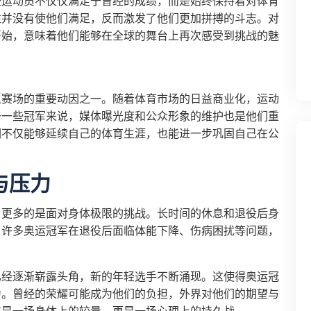
些运动员不仅仅满足于曾经的成绩，而是始终保持着对体育
往并没有使他们满足，反而激发了他们更加拼搏的斗志。对
开始，意味着他们能够在全球的舞台上再次感受到挑战的魅
返赛场的重要动因之一。随着体育市场的日益商业化，运动
于一些冠军来说，媒体曝光度和公众形象的维护也是他们重
们不仅能够延续自己的体育生涯，也能进一步巩固自己在公
与压力
，更多的是面对身体极限的挑战。长时间的休息和退役后身
。许多奥运冠军在退役后面临体能下降、伤病困扰等问题，
已经逐渐崭露头角，新的年轻选手不断涌现。这使得奥运冠
力。曾经的荣耀可能成为他们的负担，外界对他们的期望与