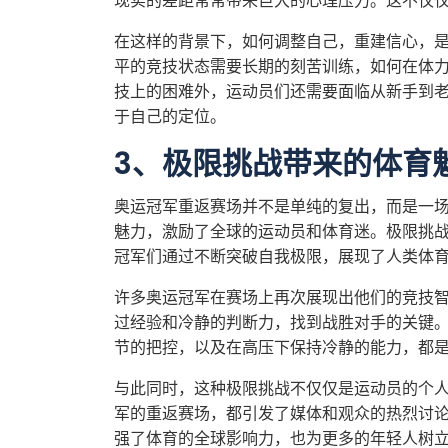
现实的差距常常带来巨大的心理压力。这不仅
在这样的背景下，如何调整自己，重建信心，
平的竞技状态需要长期的刻苦训练，如何在体
技上的困难外，运动员们还需要面临从新手到
于自己的定位。
3、极限挑战带来的体育
奥运冠军重返赛场并不是单纯的复出，而是一
魅力，激励了全球的运动员和体育迷。极限挑
冠军们通过不断突破自我极限，展现了人类体
许多奥运冠军在赛场上再次展现出他们的竞技
过经验和冷静的判断力，找到战胜对手的关键
节的把控，以及在高压下保持冷静的能力，都
与此同时，这种极限挑战不仅仅是运动员的个
军的重返赛场，都引发了媒体和观众的热烈讨
强了体育的全球影响力，也为更多的年轻人树