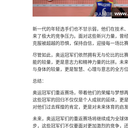
新一代的年轻选手们也不甘示弱，他们在技术
来了极大的竞争压力。面对这些新兴力量，曾
克服被超越的恐惧，保持自信，迎接每一场比
尽管如此，奥运冠军们依然拥有无与伦比的比
能的较量，更是意志力和精神力量的比拼。未
与身体的较量，更是智慧、心理与意志的全方
总结：
奥运冠军们重返赛场，带着他们的荣耀与梦想
这些冠军的回归不仅仅是个人成就的延续，更
对他们过去辉煌的肯定，更是对未来体育的启
未来，奥运冠军们的重返赛场将继续成为全球
步，这些冠军们不仅要面对更加激烈的竞争，