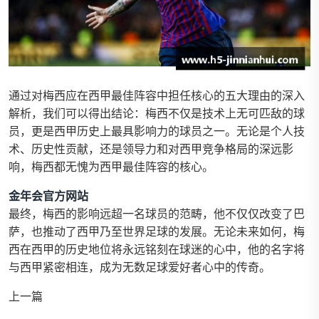
通过对梅西应在西甲最佳阵容中担任核心的五大理由的深入
解析，我们可以得出结论：梅西不仅是技术上无可匹敌的球
员，更是西甲历史上最具影响力的球员之一。无论是个人技
术、历史性贡献，还是领导力和对西甲竞争格局的深远影
响，梅西都无愧为西甲最佳阵容的核心。
金年会官方网站
最终，梅西的影响远超一名球员的范畴，他不仅仅改变了巴
萨，也推动了西甲乃至世界足球的发展。无论未来如何，梅
西在西甲的历史地位将永远铭刻在球迷的心中，他的名字将
与西甲紧密相连，成为无数足球爱好者心中的传奇。
上一篇