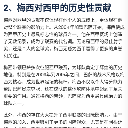
2、梅西对西甲的历史性贡献
梅西对西甲的贡献不仅体现在他个人的成绩上，更体现在他
对整个联赛的影响力上。从2004年加盟巴萨开始，梅西便成
为西甲历史上最具标志性的球员之一。他在西甲赛场上创造
了无数纪录，成为了联赛的代名词。无论是西甲的最佳射手
奖，还是个人的金球奖，梅西无疑为西甲赢得了更多的声誉
和关注。
梅西带领巴萨多次征服西甲联赛，为球队奠定了辉煌的历史
地位。特别是在2009年到2015年之间，巴萨的战术风格以梅
西为核心，成为世界足坛的标杆。梅西不仅以个人得分能力
帮助巴萨屡次夺冠，还在球队的整体攻防体系中起到了至关
重要的作用。通过梅西的带领，巴萨成为西甲最具统治力的
球队之一。
此外，梅西的存在大大提升了西甲联赛的国际影响力。由于
梅西的加入，西甲吸引了更多的国际观众，尤其是在阿根廷