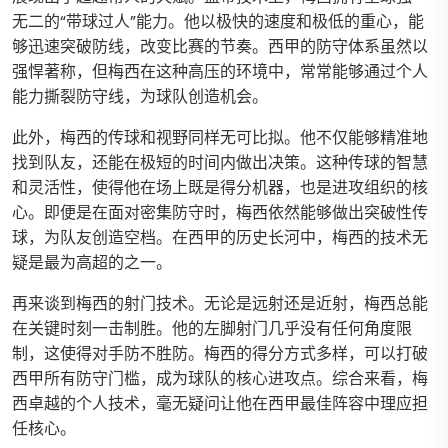
无二的“带球过人”能力。他以极快的速度和极低的重心，能
够迅速突破防线，改变比赛的节奏。西甲的防守体系虽然以
强悍著称，但梅西在这种高压的环境中，常常能够通过个人
能力撕裂防守线，为球队创造机会。
此外，梅西的传球和视野同样无可比拟。他不仅能够精准地
找到队友，还能在极短的时间内做出决策。这种传球的智慧
和灵活性，使得他在场上既是得分机器，也是进攻组织的核
心。即便是在面对密集防守时，梅西依然能够做出突破性传
球，为队友创造空档。在西甲的历史长河中，梅西的技术无
疑是最为高超的之一。
再来谈到梅西的射门技术。无论是远射还是近射，梅西总能
在关键时刻一击制胜。他的左脚射门几乎没有任何角度限
制，这使得对手防不胜防。梅西的得分方式多样，可以打破
西甲所有防守门槛，成为球队的核心进攻点。综合来看，梅
西卓越的个人技术，毫无疑问让他在西甲最佳阵容中理应担
任核心。