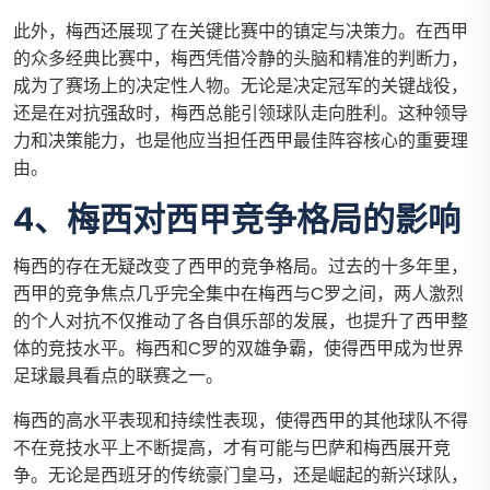
此外，梅西还展现了在关键比赛中的镇定与决策力。在西甲
的众多经典比赛中，梅西凭借冷静的头脑和精准的判断力，
成为了赛场上的决定性人物。无论是决定冠军的关键战役，
还是在对抗强敌时，梅西总能引领球队走向胜利。这种领导
力和决策能力，也是他应当担任西甲最佳阵容核心的重要理
由。
4、梅西对西甲竞争格局的影响
梅西的存在无疑改变了西甲的竞争格局。过去的十多年里，
西甲的竞争焦点几乎完全集中在梅西与C罗之间，两人激烈
的个人对抗不仅推动了各自俱乐部的发展，也提升了西甲整
体的竞技水平。梅西和C罗的双雄争霸，使得西甲成为世界
足球最具看点的联赛之一。
梅西的高水平表现和持续性表现，使得西甲的其他球队不得
不在竞技水平上不断提高，才有可能与巴萨和梅西展开竞
争。无论是西班牙的传统豪门皇马，还是崛起的新兴球队，