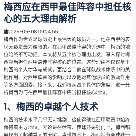
梅西应在西甲最佳阵容中担任核
心的五大理由解析
2025-05-08 09:24:55
梅西作为世界足球历史上最伟大的球员之一，他在西甲的表
现无疑是最为耀眼的。在西甲最佳阵容的评选中，梅西的地
位始终不可动摇。本文将从五个核心理由出发，深入探讨梅
西应当担任西甲最佳阵容核心的位置。这些理由不仅仅基于
梅西的个人才华与成就，更结合了他在球队战术体系中的关
键作用、对西甲联赛的影响力以及他对其他球员的激励作用
等多方面因素。接下来，我们将从四个具体的角度，逐一分
析梅西为何在西甲最佳阵容中应当担任核心地位。
1、梅西的卓越个人技术
梅西的技术水平几乎无可挑剔，这使得他在西甲联赛中始终
保持着主导地位。无论是在盘带、传球还是射门上，梅西都
展现出了超越常人的天赋。盘带技术上，梅西拥有全球独一