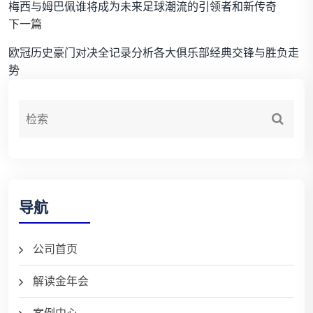
梅西与姆巴佩谁将成为未来足球潮流的引领者和新传奇
下一篇
欧冠历史豪门对决全记录分析各大俱乐部经典交锋与胜负走
势
导航
公司首页
解读金年会