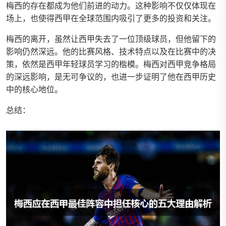
梅西的存在都成为他们前进的动力。这种影响不仅仅体现在
场上，也使得西甲在全球范围内吸引了更多的投资和关注。
梅西的离开，虽然让西甲失去了一位顶级球员，但他留下的
影响仍然深远。他的比赛风格、技术特点以及在比赛中的决
策，依然是西甲年轻球员学习的楷模。梅西对西甲竞争格局
的深远影响，是无可争议的，也进一步证明了他在西甲历史
中的核心地位。
总结：