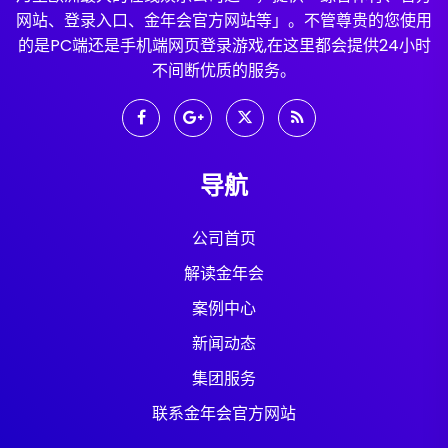
网站、登录入口、金年会官方网站等」。不管尊贵的您使用
的是PC端还是手机端网页登录游戏,在这里都会提供24小时
不间断优质的服务。
导航
公司首页
解读金年会
案例中心
新闻动态
集团服务
联系金年会官方网站