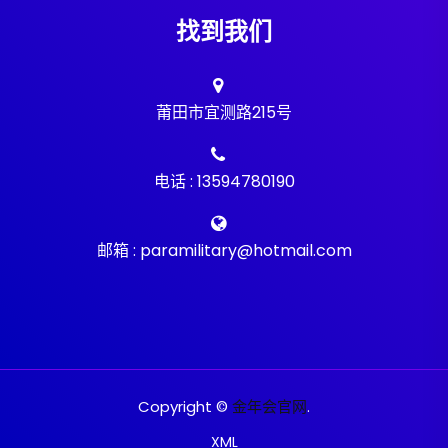
找到我们
莆田市宜测路215号
电话 : 13594780190
邮箱 : paramilitary@hotmail.com
Copyright ©
金年会官网
.
XML