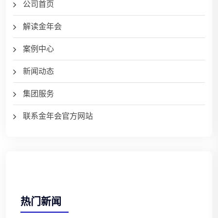
公司首页
解读金年会
案例中心
新闻动态
集团服务
联系金年会官方网站
热门新闻