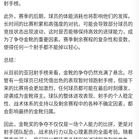
射手榜。
此外，赛季的后期，球员的体能消耗也将影响他们的发挥。
长时间的比赛积累和高强度的对抗，可能会导致部分球员的
竞技状态出现波动，这时是否能够保持高效的进球能力，成
为了争夺金靴的重要因素。赛季剩余赛程的复杂性和变数，
使得任何一个射手都不能掉以轻心。
总结：
从目前的亚冠射手榜来看，金靴的争夺仍然充满了悬念。尽
管有一些球员已经凭借出色的表现暂时领跑射手榜，但接下
来的比赛将会更加激烈，任何球员都可能在最后时刻爆发，
逆袭成为金靴得主。球队的整体进攻表现、射手的个人稳定
性、战术体系的支持以及剩余赛程中的各种不确定因素，都
会影响最终的金靴归属。
因此，金靴奖的争夺不仅仅是一场个人能力的比拼，更是对
射手团队配合、战术执行力以及心理素质的全面考验。随着