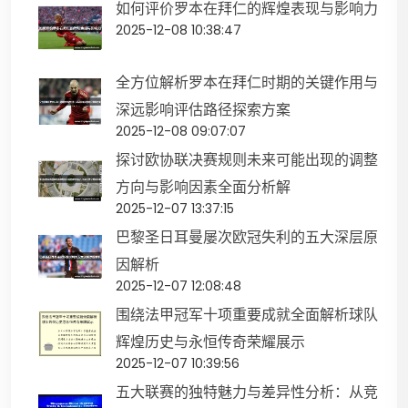
如何评价罗本在拜仁的辉煌表现与影响力
2025-12-08 10:38:47
全方位解析罗本在拜仁时期的关键作用与
深远影响评估路径探索方案
2025-12-08 09:07:07
探讨欧协联决赛规则未来可能出现的调整
方向与影响因素全面分析解
2025-12-07 13:37:15
巴黎圣日耳曼屡次欧冠失利的五大深层原
因解析
2025-12-07 12:08:48
围绕法甲冠军十项重要成就全面解析球队
辉煌历史与永恒传奇荣耀展示
2025-12-07 10:39:56
五大联赛的独特魅力与差异性分析：从竞