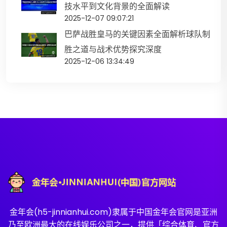
技水平到文化背景的全面解读
2025-12-07 09:07:21
巴萨战胜皇马的关键因素全面解析球队制
胜之道与战术优势探究深度
2025-12-06 13:34:49
金年会(h5-jinnianhui.com)隶属于中国金年会官网是亚洲
乃至欧洲最大的在线娱乐公司之一，提供「综合体育、官方