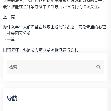
赛季的深入，我们可以期待更多精彩的进球和激烈的竞争，
最终谁能在金靴争夺战中笑到最后，值得我们继续关注。
上一篇
为什么每个人都渴望在球场上成为球霸这一现象背后的心理
与社会因素分析
下一篇
团结进球：七招助力球队紧密协作赢得胜利
导航