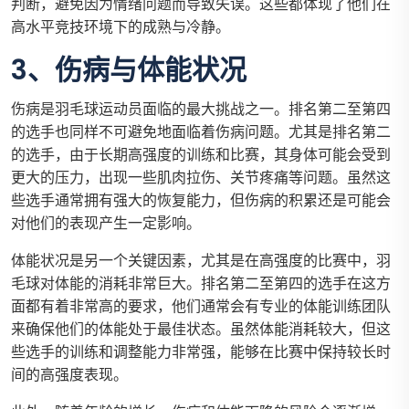
判断，避免因为情绪问题而导致失误。这些都体现了他们在
高水平竞技环境下的成熟与冷静。
3、伤病与体能状况
伤病是羽毛球运动员面临的最大挑战之一。排名第二至第四
的选手也同样不可避免地面临着伤病问题。尤其是排名第二
的选手，由于长期高强度的训练和比赛，其身体可能会受到
更大的压力，出现一些肌肉拉伤、关节疼痛等问题。虽然这
些选手通常拥有强大的恢复能力，但伤病的积累还是可能会
对他们的表现产生一定影响。
体能状况是另一个关键因素，尤其是在高强度的比赛中，羽
毛球对体能的消耗非常巨大。排名第二至第四的选手在这方
面都有着非常高的要求，他们通常会有专业的体能训练团队
来确保他们的体能处于最佳状态。虽然体能消耗较大，但这
些选手的训练和调整能力非常强，能够在比赛中保持较长时
间的高强度表现。