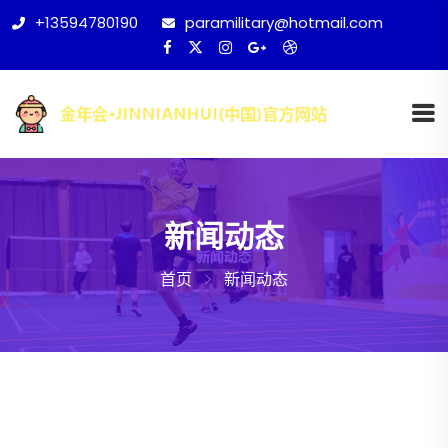
+13594780190
paramilitary@hotmail.com
新闻动态
首页
新闻动态