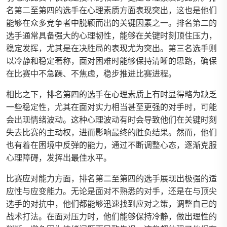
名第二至第四的选手在心理素质方面表现突出，这也是他们
能够在众多竞争者中脱颖而出的关键因素之一。排名第二的
选手通常具备强大的心理韧性，能够在关键时刻顶住压力，
稳定发挥，尤其是在决胜局的表现尤为突出。第三名选手则
以冷静和稳定著称，面对困难时能够保持清晰的思路，确保
在比赛中不急躁、不焦虑，稳步推进比赛进程。
相比之下，排名第四的选手在心理素质上有时显得略为缺乏
一些稳定性，尤其在面对实力相当甚至更强的对手时，可能
会出现情绪波动。这种心理波动有时会导致他们在关键时刻
失去比赛的主动权，进而影响最终的胜负结果。然而，他们
也有着在困境中反弹的能力，通过不断调整心态，逐渐克服
心理障碍，发挥出最佳水平。
比赛应对能力方面，排名第二至第四的选手展现出极强的适
应性与应变能力。无论是面对不熟悉的对手，还是在与顶尖
选手的对抗中，他们都能够迅速找到应对之策，调整自己的
战术打法。在面对压力时，他们能够保持冷静，做出理性的