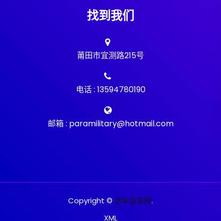
找到我们
莆田市宜测路215号
电话 : 13594780190
邮箱 : paramilitary@hotmail.com
Copyright ©
金年会官网
.
XML