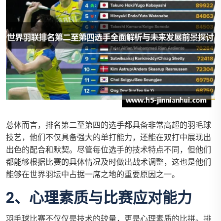
总体而言，排名第二至第四的选手都具备非常高超的羽毛球
技艺，他们不仅具备强大的单打能力，还能在双打中展现出
出色的配合和默契。尽管每位选手的技术特点不同，但他们
都能够根据比赛的具体情况及时做出战术调整，这也是他们
能够在世界羽坛中占据一席之地的重要原因之一。
2、心理素质与比赛应对能力
羽毛球比赛不仅仅是技术的较量，更是心理素质的比拼。排