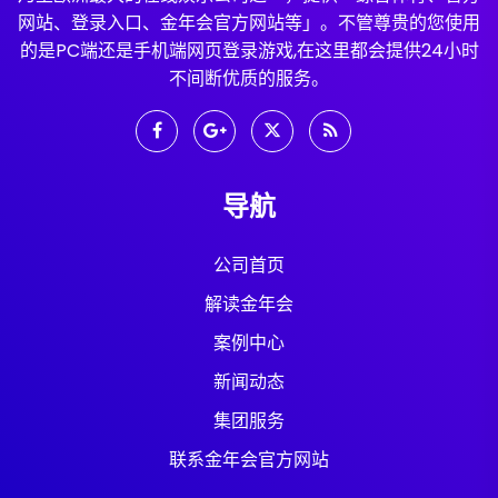
网站、登录入口、金年会官方网站等」。不管尊贵的您使用
的是PC端还是手机端网页登录游戏,在这里都会提供24小时
不间断优质的服务。
导航
公司首页
解读金年会
案例中心
新闻动态
集团服务
联系金年会官方网站