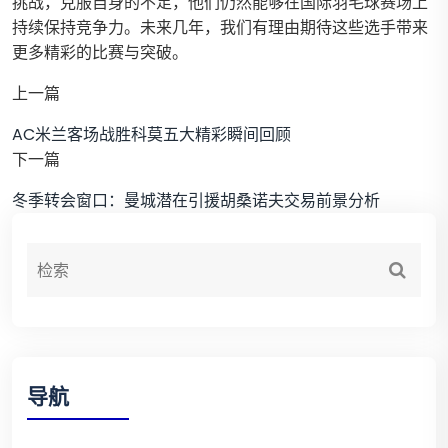
挑战，克服自身的不足，他们仍然能够在国际羽毛球赛场上
持续保持竞争力。未来几年，我们有理由期待这些选手带来
更多精彩的比赛与突破。
上一篇
AC米兰客场战胜科莫五大精彩瞬间回顾
下一篇
冬季转会窗口：曼城潜在引援胡桑诺夫交易前景分析
导航