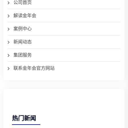
公司首页
解读金年会
案例中心
新闻动态
集团服务
联系金年会官方网站
热门新闻