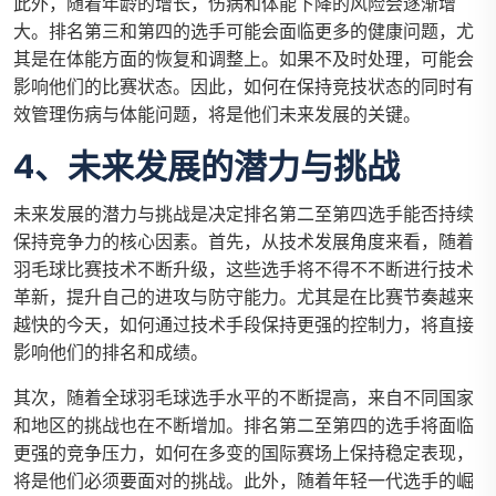
此外，随着年龄的增长，伤病和体能下降的风险会逐渐增
大。排名第三和第四的选手可能会面临更多的健康问题，尤
其是在体能方面的恢复和调整上。如果不及时处理，可能会
影响他们的比赛状态。因此，如何在保持竞技状态的同时有
效管理伤病与体能问题，将是他们未来发展的关键。
4、未来发展的潜力与挑战
未来发展的潜力与挑战是决定排名第二至第四选手能否持续
保持竞争力的核心因素。首先，从技术发展角度来看，随着
羽毛球比赛技术不断升级，这些选手将不得不不断进行技术
革新，提升自己的进攻与防守能力。尤其是在比赛节奏越来
越快的今天，如何通过技术手段保持更强的控制力，将直接
影响他们的排名和成绩。
其次，随着全球羽毛球选手水平的不断提高，来自不同国家
和地区的挑战也在不断增加。排名第二至第四的选手将面临
更强的竞争压力，如何在多变的国际赛场上保持稳定表现，
将是他们必须要面对的挑战。此外，随着年轻一代选手的崛