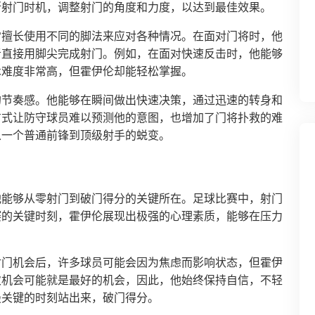
断射门时机，调整射门的角度和力度，以达到最佳效果。
常擅长使用不同的脚法来应对各种情况。在面对门将时，他
者直接用脚尖完成射门。例如，在面对快速反击时，他能够
术难度非常高，但霍伊伦却能轻松掌握。
的节奏感。他能够在瞬间做出快速决策，通过迅速的转身和
方式让防守球员难以预测他的意图，也增加了门将扑救的难
从一个普通前锋到顶级射手的蜕变。
他能够从零射门到破门得分的关键所在。足球比赛中，射门
赛的关键时刻，霍伊伦展现出极强的心理素质，能够在压力
射门机会后，许多球员可能会因为焦虑而影响状态，但霍伊
次机会可能就是最好的机会，因此，他始终保持自信，不轻
最关键的时刻站出来，破门得分。