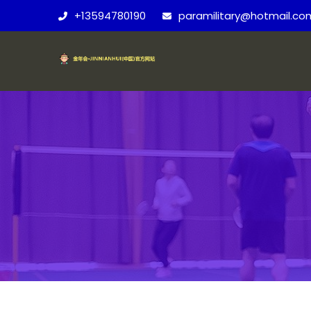
+13594780190
paramilitary@hotmail.co