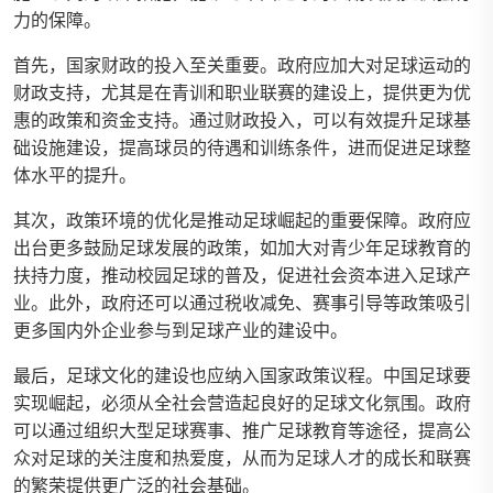
力的保障。
首先，国家财政的投入至关重要。政府应加大对足球运动的
财政支持，尤其是在青训和职业联赛的建设上，提供更为优
惠的政策和资金支持。通过财政投入，可以有效提升足球基
础设施建设，提高球员的待遇和训练条件，进而促进足球整
体水平的提升。
其次，政策环境的优化是推动足球崛起的重要保障。政府应
出台更多鼓励足球发展的政策，如加大对青少年足球教育的
扶持力度，推动校园足球的普及，促进社会资本进入足球产
业。此外，政府还可以通过税收减免、赛事引导等政策吸引
更多国内外企业参与到足球产业的建设中。
最后，足球文化的建设也应纳入国家政策议程。中国足球要
实现崛起，必须从全社会营造起良好的足球文化氛围。政府
可以通过组织大型足球赛事、推广足球教育等途径，提高公
众对足球的关注度和热爱度，从而为足球人才的成长和联赛
的繁荣提供更广泛的社会基础。