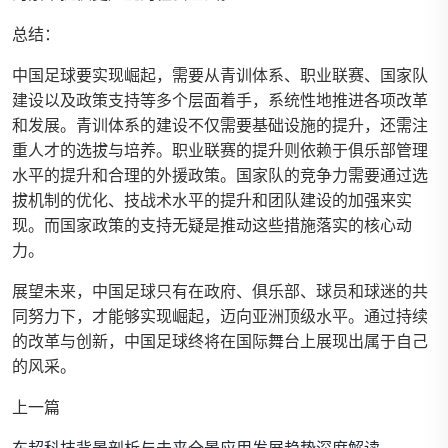
总结：
中国足球要实现崛起，需要从青训体系、职业联赛、国家队
建设以及政策支持等多个层面着手，系统性地推进各项改革
和发展。青训体系的建设不仅需要基础设施的提升，还需注
重人才的选拔与培养。职业联赛的提升则依赖于俱乐部管理
水平的提升和合理的外援政策。国家队的竞争力需要通过选
拔机制的优化、技战术水平的提升和团队建设的加强来实
现。而国家政策的支持无疑是推动这些措施落实的核心动
力。
展望未来，中国足球只有在政府、俱乐部、球员和球迷的共
同努力下，才能够实现崛起，迈向亚洲顶级水平。通过持续
的改革与创新，中国足球终将在国际舞台上展现出属于自己
的风采。
上一篇