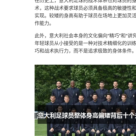
在历史上，意大利足球的战术体系也对球员的身
术，这种战术要求球员必须具备极高的敏捷性
实现。较矮的身高有助于球员在场地上更加灵
作能力。
此外，意大利社会本身的文化偏向“精巧”和“讲
年轻球员从小接受的是一种对技术精细化的训
巧和战术执行力，而不是追求极致的身体条件