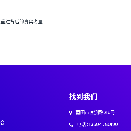
队重建背后的真实考量
找到我们
莆田市宜测路215号
会
电话 : 13594780190