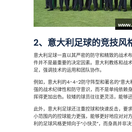
2、意大利足球的竞技风
意大利足球一直以其严密的防守和精致的战术
件并不是最重要的决定因素。意大利教练和战
足，强调技术的运用和团队协作。
例如，意大利的4-4-2防守阵型和著名的“意
强的战术纪律性和防守意识，而不是单纯依赖
挥得更加出色。较矮的球员往往更灵活，能够
此外，意大利足球还注重控球和快速反击，要
小范围内的控球能力更强，能够更好地应对对
利的足球风格更倾向于“小快灵”，而身高并非