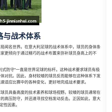
格与战术体系
布局闻名世界。在意大利足球的战术体系中，球员的身体条
术家更倾向于通过精巧的战术布置来弥补球员身高上的不
大利式防守”一直是世界足球的标杆。这种战术要求球员有极
身体对抗。因此，身材较矮的球员反而能够在这种体系下发
迅速适应比赛中的各种变化，更好地完成战术要求。
求球员具备高度的技术素养和球场视野。较矮的球员通常在
方的高压防守，并迅速寻找空档发动反击。正因如此，意大
决定性因素。