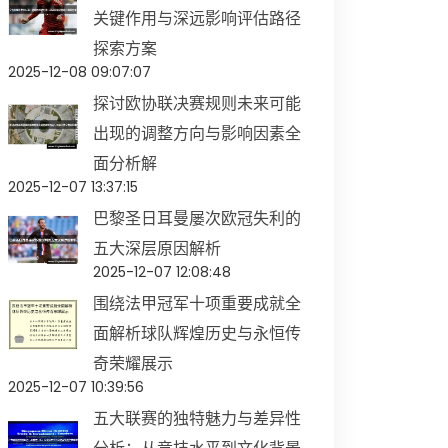
关键作用与深远影响评估路径
探索方案
2025-12-08 09:07:07
探讨欧协联决赛规则未来可能
出现的调整方向与影响因素全
面分析解
2025-12-07 13:37:15
巴黎圣日耳曼屡次欧冠失利的
五大深层原因解析
2025-12-07 12:08:48
围绕法甲冠军十项重要成就全
面解析球队辉煌历史与永恒传
奇荣耀展示
2025-12-07 10:39:56
五大联赛的独特魅力与差异性