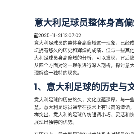
意大利足球员整体身高偏
2025-11-21 12:07:02
意大利足球员的整体身高偏矮这一现象，已经
坛拥有悠久的历史和辉煌的成绩，但与一些其
大利足球员身高偏矮的分析，可以发现，背后
从四个方面对这一现象进行深入剖析，探讨意
理解这一独特的现象。
1、意大利足球的历史与
意大利足球的历史悠久，文化底蕴深厚。与一
慧。意大利足球员通常在技术上有很高的造诣
样突出。意大利的足球传统强调小巧、灵活和
展现出独特的优势。