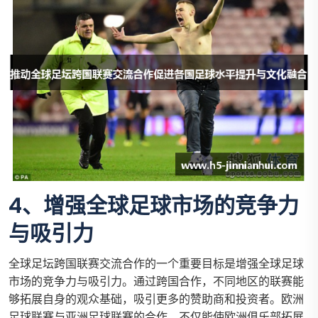
4、增强全球足球市场的竞争力
与吸引力
全球足坛跨国联赛交流合作的一个重要目标是增强全球足球
市场的竞争力与吸引力。通过跨国合作，不同地区的联赛能
够拓展自身的观众基础，吸引更多的赞助商和投资者。欧洲
足球联赛与亚洲足球联赛的合作，不仅能使欧洲俱乐部拓展