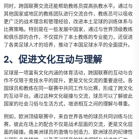
同时，跨国联赛交流还能帮助教练员提高执教水平。通过与
其他国家或地区的教练团队进行交流合作，教练员可以吸收
更广泛的战术理念和管理经验，改进本土足球的训练体系与
比赛策略。特别是在一些发展中国家，通过与世界顶级教练
和俱乐部的合作，不仅提升了本土教练的专业能力，还促进
了各类足球人才的培养，推动了本国足球水平的全面提升。
2、促进文化互动与理解
足球是一项富有文化内涵的体育活动，跨国联赛的互动与合
作不仅限于竞技水平的提升，更是文化交流的重要途径。各
国球员和教练在同一联赛中共同工作与比赛，形成了跨文化
的互动平台。通过这种文化碰撞与交流，球员可以了解彼此
国家的社会习俗与生活方式，增进相互之间的理解与尊重。
例如，欧洲顶级联赛中，来自世界各地的球员共同训练与比
赛，彼此在场上的配合不仅是战术层面的交流，更是文化层
面的碰撞。南美洲球员的激情与创造力、欧洲球员的纪律性