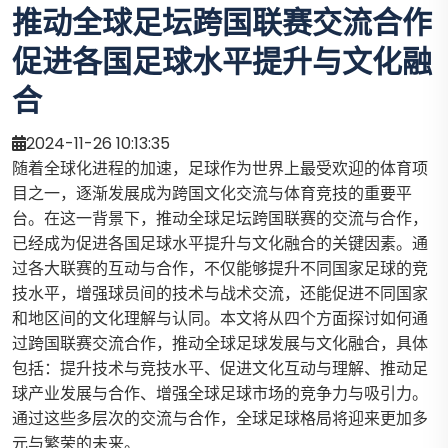
推动全球足坛跨国联赛交流合作
促进各国足球水平提升与文化融
合
2024-11-26 10:13:35
随着全球化进程的加速，足球作为世界上最受欢迎的体育项
目之一，逐渐发展成为跨国文化交流与体育竞技的重要平
台。在这一背景下，推动全球足坛跨国联赛的交流与合作，
已经成为促进各国足球水平提升与文化融合的关键因素。通
过各大联赛的互动与合作，不仅能够提升不同国家足球的竞
技水平，增强球员间的技术与战术交流，还能促进不同国家
和地区间的文化理解与认同。本文将从四个方面探讨如何通
过跨国联赛交流合作，推动全球足球发展与文化融合，具体
包括：提升技术与竞技水平、促进文化互动与理解、推动足
球产业发展与合作、增强全球足球市场的竞争力与吸引力。
通过这些多层次的交流与合作，全球足球格局将迎来更加多
元与繁荣的未来。