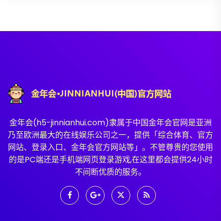
金年会(h5-jinnianhui.com)隶属于中国金年会官网是亚洲
乃至欧洲最大的在线娱乐公司之一，提供「综合体育、官方
网站、登录入口、金年会官方网站等」。不管尊贵的您使用
的是PC端还是手机端网页登录游戏,在这里都会提供24小时
不间断优质的服务。