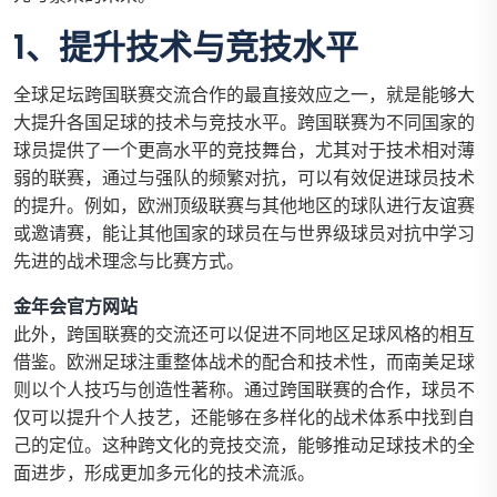
1、提升技术与竞技水平
全球足坛跨国联赛交流合作的最直接效应之一，就是能够大
大提升各国足球的技术与竞技水平。跨国联赛为不同国家的
球员提供了一个更高水平的竞技舞台，尤其对于技术相对薄
弱的联赛，通过与强队的频繁对抗，可以有效促进球员技术
的提升。例如，欧洲顶级联赛与其他地区的球队进行友谊赛
或邀请赛，能让其他国家的球员在与世界级球员对抗中学习
先进的战术理念与比赛方式。
金年会官方网站
此外，跨国联赛的交流还可以促进不同地区足球风格的相互
借鉴。欧洲足球注重整体战术的配合和技术性，而南美足球
则以个人技巧与创造性著称。通过跨国联赛的合作，球员不
仅可以提升个人技艺，还能够在多样化的战术体系中找到自
己的定位。这种跨文化的竞技交流，能够推动足球技术的全
面进步，形成更加多元化的技术流派。