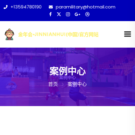
+13594780190
paramilitary@hotmail.com
案例中心
首页
案例中心