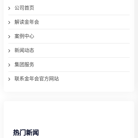
公司首页
解读金年会
案例中心
新闻动态
集团服务
联系金年会官方网站
热门新闻