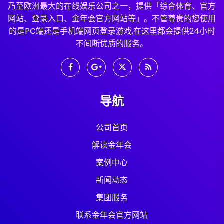
乃至欧洲最大的在线娱乐公司之一，提供「综合体育、官方
网站、登录入口、金年会官方网站等」。不管尊贵的您使用
的是PC端还是手机端网页登录游戏,在这里都会提供24小时
不间断优质的服务。
导航
公司首页
解读金年会
案例中心
新闻动态
集团服务
联系金年会官方网站