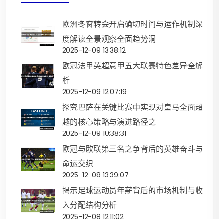
欧洲冬窗转会开启确切时间与运作机制深
度解读全景观察全面趋势洞
2025-12-09 13:38:12
欧冠法甲英超意甲五大联赛特色差异全解
析
2025-12-09 12:07:19
探究巴萨在关键比赛中实现对皇马全面超
越的核心策略与演进路径之
2025-12-09 10:38:31
欧冠与欧联第三名之争背后的英雄奋斗与
命运交织
2025-12-08 13:39:07
揭示足球运动员年薪背后的市场机制与收
入分配结构分析
2025-12-08 12:11:02