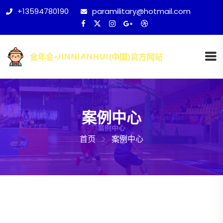
+13594780190
paramilitary@hotmail.com
案例中心
首页
案例中心