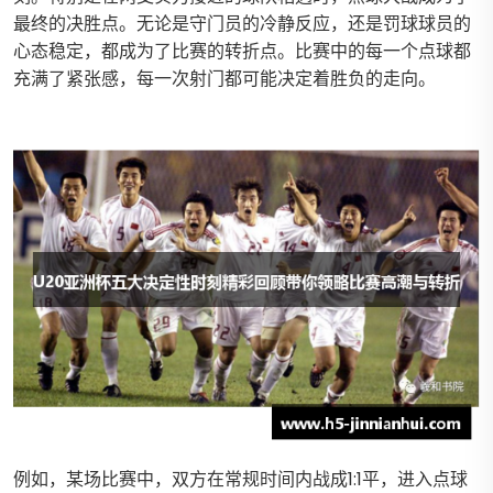
最终的决胜点。无论是守门员的冷静反应，还是罚球球员的
心态稳定，都成为了比赛的转折点。比赛中的每一个点球都
充满了紧张感，每一次射门都可能决定着胜负的走向。
例如，某场比赛中，双方在常规时间内战成1:1平，进入点球