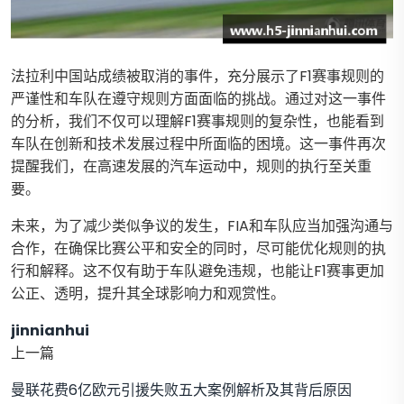
法拉利中国站成绩被取消的事件，充分展示了F1赛事规则的
严谨性和车队在遵守规则方面面临的挑战。通过对这一事件
的分析，我们不仅可以理解F1赛事规则的复杂性，也能看到
车队在创新和技术发展过程中所面临的困境。这一事件再次
提醒我们，在高速发展的汽车运动中，规则的执行至关重
要。
未来，为了减少类似争议的发生，FIA和车队应当加强沟通与
合作，在确保比赛公平和安全的同时，尽可能优化规则的执
行和解释。这不仅有助于车队避免违规，也能让F1赛事更加
公正、透明，提升其全球影响力和观赏性。
jinnianhui
上一篇
曼联花费6亿欧元引援失败五大案例解析及其背后原因