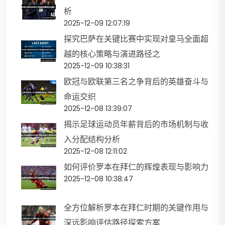
析
2025-12-09 12:07:19
探究巴萨在关键比赛中实现对皇马全面超
越的核心策略与演进路径之
2025-12-09 10:38:31
欧冠与欧联第三名之争背后的英雄奋斗与
命运交织
2025-12-08 13:39:07
揭示足球运动员年薪背后的市场机制与收
入分配结构分析
2025-12-08 12:11:02
如何评价罗本在拜仁的辉煌表现与影响力
2025-12-08 10:38:47
全方位解析罗本在拜仁时期的关键作用与
深远影响评估路径探索方案