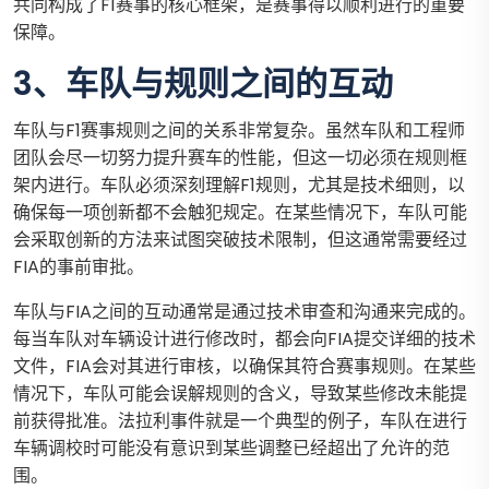
共同构成了F1赛事的核心框架，是赛事得以顺利进行的重要
保障。
3、车队与规则之间的互动
车队与F1赛事规则之间的关系非常复杂。虽然车队和工程师
团队会尽一切努力提升赛车的性能，但这一切必须在规则框
架内进行。车队必须深刻理解F1规则，尤其是技术细则，以
确保每一项创新都不会触犯规定。在某些情况下，车队可能
会采取创新的方法来试图突破技术限制，但这通常需要经过
FIA的事前审批。
车队与FIA之间的互动通常是通过技术审查和沟通来完成的。
每当车队对车辆设计进行修改时，都会向FIA提交详细的技术
文件，FIA会对其进行审核，以确保其符合赛事规则。在某些
情况下，车队可能会误解规则的含义，导致某些修改未能提
前获得批准。法拉利事件就是一个典型的例子，车队在进行
车辆调校时可能没有意识到某些调整已经超出了允许的范
围。