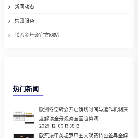
新闻动态
集团服务
联系金年会官方网站
热门新闻
欧洲冬窗转会开启确切时间与运作机制深
度解读全景观察全面趋势洞
2025-12-09 13:38:12
欧冠法甲英超意甲五大联赛特色差异全解