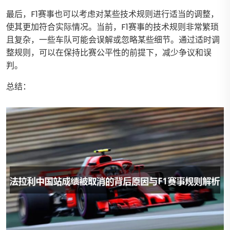
最后，F1赛事也可以考虑对某些技术规则进行适当的调整，
使其更加符合实际情况。当前，F1赛事的技术规则非常繁琐
且复杂，一些车队可能会误解或忽略某些细节。通过适时调
整规则，可以在保持比赛公平性的前提下，减少争议和误
判。
总结：