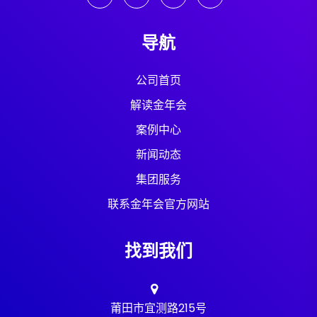
导航
公司首页
解读金年会
案例中心
新闻动态
集团服务
联系金年会官方网站
找到我们
莆田市宜测路215号