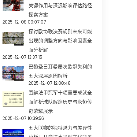
关键作用与深远影响评估路径
探索方案
2025-12-08 09:07:07
探讨欧协联决赛规则未来可能
出现的调整方向与影响因素全
面分析解
2025-12-07 13:37:15
巴黎圣日耳曼屡次欧冠失利的
五大深层原因解析
2025-12-07 12:08:48
围绕法甲冠军十项重要成就全
面解析球队辉煌历史与永恒传
奇荣耀展示
2025-12-07 10:39:56
五大联赛的独特魅力与差异性