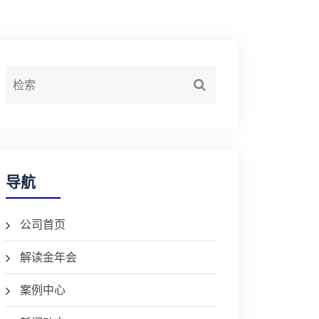
导航
公司首页
解读金年会
案例中心