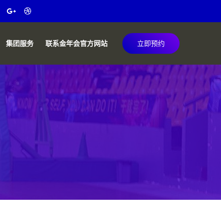
集团服务
联系金年会官方网站
立即预约