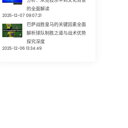
分析：从竞技水平到文化背景
的全面解读
2025-12-07 09:07:21
巴萨战胜皇马的关键因素全面
解析球队制胜之道与战术优势
探究深度
2025-12-06 13:34:49