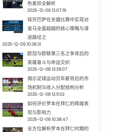
色差异全解析
2025-12-09 12:07:19
探究巴萨在关键比赛中实现对
皇马全面超越的核心策略与演
进路径之
2025-12-09 10:38:31
欧冠与欧联第三名之争背后的
英雄奋斗与命运交织
2025-12-08 13:39:07
揭示足球运动员年薪背后的市
场机制与收入分配结构分析
2025-12-08 12:11:02
如何评价罗本在拜仁的辉煌表
现与影响力
2025-12-08 10:38:47
全方位解析罗本在拜仁时期的