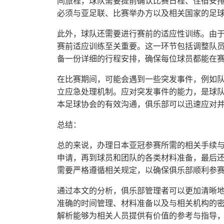
间旅程，球队需要提前确认比赛日程、住宿安
必须与亚足联、比赛举办方以及相关国家的足
此外，球队还需要进行赛前的适应性训练。由
赛前适应训练至关重要。这一环节包括调整队
备一份详细的行程安排，确保每位球员都能在
在比赛期间，可能会遇到一些突发事件，例如
立应急处理机制。应对突发事件的能力，是球
本足球协会的有效沟通，俱乐部可以迅速应对
总结：
总的来说，办理日本亚冠参赛所需的相关手续
申请，再到球员和团队的各类材料准备，最后
需要严格遵循相关规定，以确保俱乐部顺利参
通过本文的分析，俱乐部管理者可以更加清晰
准确的时间管理、材料准备以及与相关机构的
解析能够为相关人员提供有价值的参考与指导