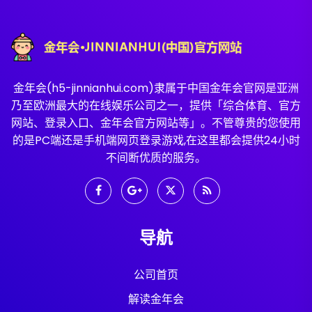
金年会(h5-jinnianhui.com)隶属于中国金年会官网是亚洲
乃至欧洲最大的在线娱乐公司之一，提供「综合体育、官方
网站、登录入口、金年会官方网站等」。不管尊贵的您使用
的是PC端还是手机端网页登录游戏,在这里都会提供24小时
不间断优质的服务。
导航
公司首页
解读金年会