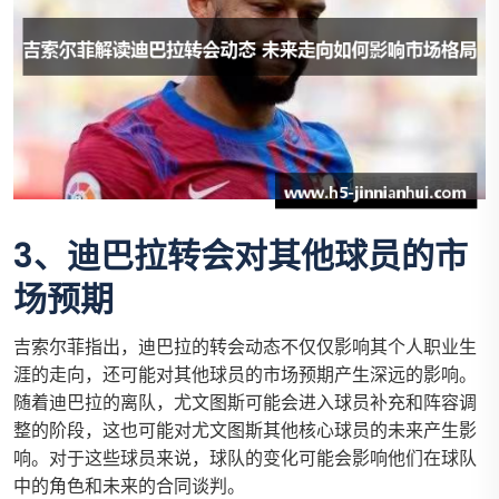
3、迪巴拉转会对其他球员的市
场预期
吉索尔菲指出，迪巴拉的转会动态不仅仅影响其个人职业生
涯的走向，还可能对其他球员的市场预期产生深远的影响。
随着迪巴拉的离队，尤文图斯可能会进入球员补充和阵容调
整的阶段，这也可能对尤文图斯其他核心球员的未来产生影
响。对于这些球员来说，球队的变化可能会影响他们在球队
中的角色和未来的合同谈判。