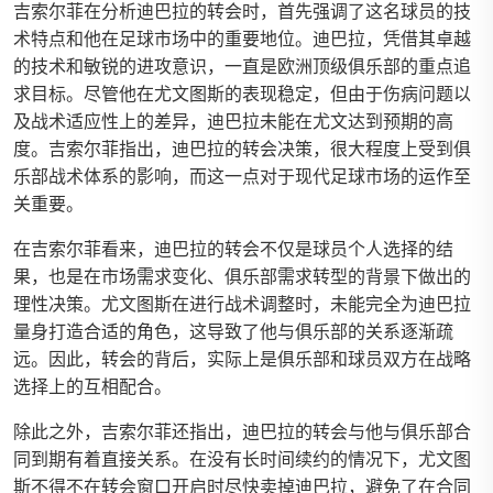
吉索尔菲在分析迪巴拉的转会时，首先强调了这名球员的技
术特点和他在足球市场中的重要地位。迪巴拉，凭借其卓越
的技术和敏锐的进攻意识，一直是欧洲顶级俱乐部的重点追
求目标。尽管他在尤文图斯的表现稳定，但由于伤病问题以
及战术适应性上的差异，迪巴拉未能在尤文达到预期的高
度。吉索尔菲指出，迪巴拉的转会决策，很大程度上受到俱
乐部战术体系的影响，而这一点对于现代足球市场的运作至
关重要。
在吉索尔菲看来，迪巴拉的转会不仅是球员个人选择的结
果，也是在市场需求变化、俱乐部需求转型的背景下做出的
理性决策。尤文图斯在进行战术调整时，未能完全为迪巴拉
量身打造合适的角色，这导致了他与俱乐部的关系逐渐疏
远。因此，转会的背后，实际上是俱乐部和球员双方在战略
选择上的互相配合。
除此之外，吉索尔菲还指出，迪巴拉的转会与他与俱乐部合
同到期有着直接关系。在没有长时间续约的情况下，尤文图
斯不得不在转会窗口开启时尽快卖掉迪巴拉，避免了在合同