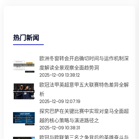
热门新闻
欧洲冬窗转会开启确切时间与运作机制深
度解读全景观察全面趋势洞
2025-12-09 13:38:12
欧冠法甲英超意甲五大联赛特色差异全解
析
2025-12-09 12:07:19
探究巴萨在关键比赛中实现对皇马全面超
越的核心策略与演进路径之
2025-12-09 10:38:31
欧冠与欧联第三名之争背后的英雄奋斗与