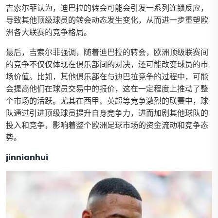
吉索尔菲认为，迪巴拉的转会可能会引发一系列连锁反应，
导致其他顶级球员的转会动态发生变化，从而进一步重塑欧
洲各大联赛的竞争格局。
最后，吉索尔菲强调，随着迪巴拉的转会，欧洲顶级联赛间
的竞争不仅仅体现在俱乐部间的对决，还可能改变球员的市
场价值。比如，其他俱乐部在与迪巴拉竞争的过程中，可能
会提高他们在球员交易中的报价，这在一定程度上推动了整
个市场的活跃。尤其在西甲、英超等竞争激烈的联赛中，球
队通过引进顶级球员提升自身竞争力，进而加剧其他球队的
投入和竞争，影响着整个欧洲足球市场的资金流动和竞争态
势。
jinnianhui