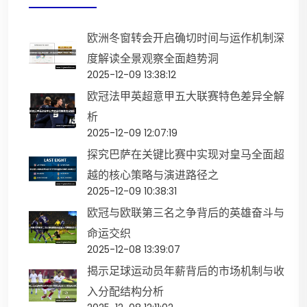
欧洲冬窗转会开启确切时间与运作机制深
度解读全景观察全面趋势洞
2025-12-09 13:38:12
欧冠法甲英超意甲五大联赛特色差异全解
析
2025-12-09 12:07:19
探究巴萨在关键比赛中实现对皇马全面超
越的核心策略与演进路径之
2025-12-09 10:38:31
欧冠与欧联第三名之争背后的英雄奋斗与
命运交织
2025-12-08 13:39:07
揭示足球运动员年薪背后的市场机制与收
入分配结构分析