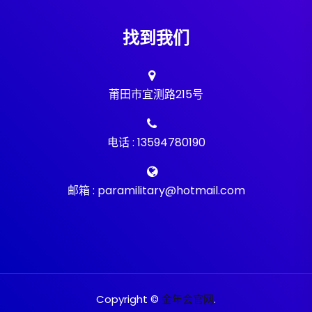
找到我们
莆田市宜测路215号
电话 : 13594780190
邮箱 : paramilitary@hotmail.com
Copyright ©
金年会官网
.