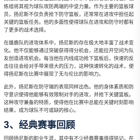
练组将其视为球队攻防两端的中坚力量。作为主要的篮板球
员，扬尼斯不仅负责抢下防守篮板，还常常在进攻中担任起
关键的篮板任务。他的多面性使得球队在进攻和防守时都有
了更多的战术选择。
在雄鹿队的进攻体系中，扬尼斯的存在极大地丰富了战术变
化。他不仅能够通过突破获得得分机会，还能拉开空间为队
友创造进攻机会。每当他在内线成功抢下篮板后，快速的反
击往往会给对手带来很大的压力，这种快速转化的战术，使
得扬尼斯在比赛中展现了无与伦比的影响力。
此外，扬尼斯在防守端的表现同样出色。他的身体素质和防
守意识使得他能够有效限制对手的进攻，并抢下关键篮板。
这种攻守兼备的特质，使得他在比赛中总能在关键时刻影响
结果，成为球队不可或缺的核心。
3、经典赛事回顾
回顾扬尼斯的职业生涯，其中有不少经典赛事值得铭记。在