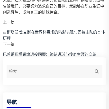
天赋，还需要坚持不懈的努力和团队的支持。扬尼斯的故事
告诉我们，只要努力追求自己的目标，就能够在职业生涯中
创造辉煌，成为真正的篮球传奇。
上一篇
古斯塔沃·戈麦斯在世界杯赛场的精彩表现与巴拉圭队的奋斗
历程
下一篇
巴普蒂斯塔辉煌退役回顾：终结进球与传奇生涯的交织
导航