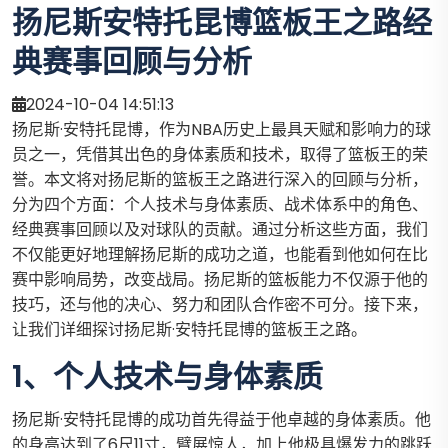
扬尼斯安特托昆博篮板王之路经
典赛事回顾与分析
2024-10-04 14:51:13
扬尼斯·安特托昆博，作为NBA历史上最具天赋和影响力的球
员之一，凭借其出色的身体素质和技术，取得了篮板王的荣
誉。本文将对扬尼斯的篮板王之路进行深入的回顾与分析，
分为四个方面：个人技术与身体素质、战术体系中的角色、
经典赛事回顾以及对球队的贡献。通过分析这些方面，我们
不仅能更好地理解扬尼斯的成功之道，也能看到他如何在比
赛中影响局势，改变战局。扬尼斯的篮板能力不仅源于他的
技巧，还与他的决心、努力和团队合作密不可分。接下来，
让我们详细探讨扬尼斯·安特托昆博的篮板王之路。
1、个人技术与身体素质
扬尼斯·安特托昆博的成功首先得益于他卓越的身体素质。他
的身高达到了6尺11寸，臂展惊人，加上他极具爆发力的跳跃