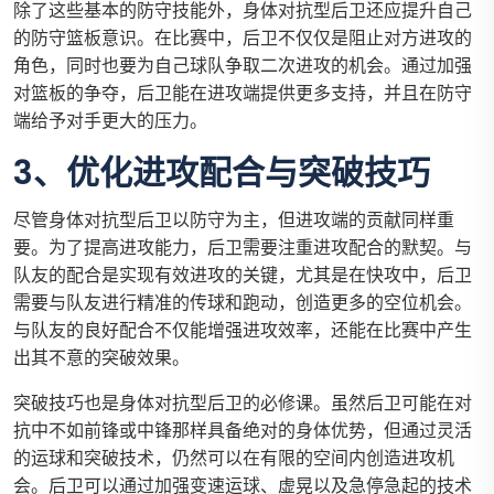
除了这些基本的防守技能外，身体对抗型后卫还应提升自己
的防守篮板意识。在比赛中，后卫不仅仅是阻止对方进攻的
角色，同时也要为自己球队争取二次进攻的机会。通过加强
对篮板的争夺，后卫能在进攻端提供更多支持，并且在防守
端给予对手更大的压力。
3、优化进攻配合与突破技巧
尽管身体对抗型后卫以防守为主，但进攻端的贡献同样重
要。为了提高进攻能力，后卫需要注重进攻配合的默契。与
队友的配合是实现有效进攻的关键，尤其是在快攻中，后卫
需要与队友进行精准的传球和跑动，创造更多的空位机会。
与队友的良好配合不仅能增强进攻效率，还能在比赛中产生
出其不意的突破效果。
突破技巧也是身体对抗型后卫的必修课。虽然后卫可能在对
抗中不如前锋或中锋那样具备绝对的身体优势，但通过灵活
的运球和突破技术，仍然可以在有限的空间内创造进攻机
会。后卫可以通过加强变速运球、虚晃以及急停急起的技术