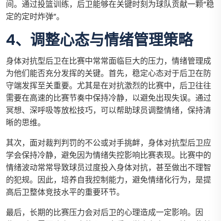
间。通过投篮训练，后卫能够在关键时刻为球队贡献一颗“稳
定的定时炸弹”。
4、调整心态与情绪管理策略
身体对抗型后卫在比赛中常常面临巨大的压力，情绪管理成
为他们能否充分发挥的关键。首先，稳定心态对于后卫在防
守端发挥至关重要。尤其是在对抗激烈的比赛中，后卫往往
需要在高速的比赛节奏中保持冷静，以避免出现失误。通过
冥想、深呼吸等放松技巧，可以帮助球员调整情绪，保持清
晰的思维。
其次，面对裁判判罚的不公或对手挑衅，身体对抗型后卫应
学会保持冷静，避免因为情绪失控影响比赛表现。比赛中的
情绪波动常常导致球员过度投入身体对抗，甚至做出不理智
的犯规。因此，培养自我控制能力，避免情绪化行为，是提
高后卫整体竞技水平的重要环节。
最后，长期的比赛压力会对后卫的心理造成一定影响。因