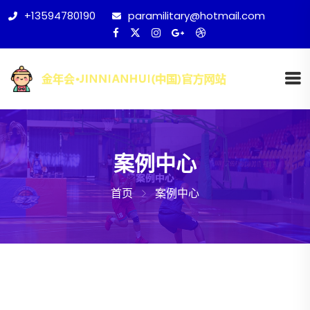
+13594780190
paramilitary@hotmail.com
案例中心
首页
案例中心