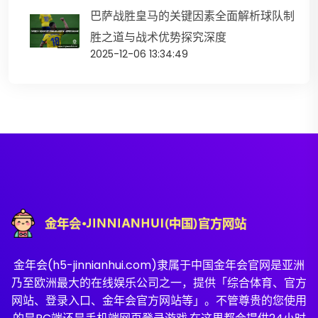
巴萨战胜皇马的关键因素全面解析球队制
胜之道与战术优势探究深度
2025-12-06 13:34:49
金年会(h5-jinnianhui.com)隶属于中国金年会官网是亚洲
乃至欧洲最大的在线娱乐公司之一，提供「综合体育、官方
网站、登录入口、金年会官方网站等」。不管尊贵的您使用