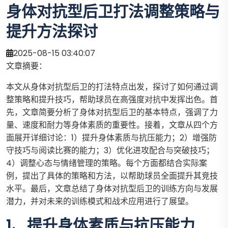
身体对抗型后卫打法调整策略与
提升方法探讨
2025-08-15 03:40:07
文章摘要：
本文从身体对抗型后卫的打法特点出发，探讨了如何通过调
整策略和提升技巧，帮助球员在高强度对抗中发挥出色。首
先，文章简要分析了身体对抗型后卫的基本特点，强调了力
量、速度和耐力等身体素质的重要性。接着，文章从四个方
面展开详细讨论：1）提升身体素质与抗压能力；2）增强防
守技巧与阅读比赛的能力；3）优化进攻配合与突破技巧；
4）调整心态与情绪管理的策略。每个方面都结合实际案
例，提出了具体的策略和方法，以帮助球员全面提升其竞技
水平。最后，文章总结了身体对抗型后卫的训练方向与发展
潜力，并对未来的训练模式和战术应用进行了展望。
1、提升身体素质与抗压能力