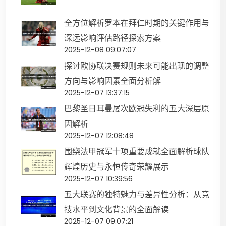
全方位解析罗本在拜仁时期的关键作用与
深远影响评估路径探索方案
2025-12-08 09:07:07
探讨欧协联决赛规则未来可能出现的调整
方向与影响因素全面分析解
2025-12-07 13:37:15
巴黎圣日耳曼屡次欧冠失利的五大深层原
因解析
2025-12-07 12:08:48
围绕法甲冠军十项重要成就全面解析球队
辉煌历史与永恒传奇荣耀展示
2025-12-07 10:39:56
五大联赛的独特魅力与差异性分析：从竞
技水平到文化背景的全面解读
2025-12-07 09:07:21