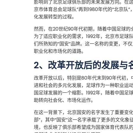
影响到了北京足球俱乐部的未来发展方向。在这
京市体育总会足球队”再到1980年代的“北京
化发展转型的过程。
然而，在20世纪90年代初期，随着中国足球
为了适应职业化的需求，1992年，北京市足球
们所熟知的“国安”品牌。这一名称的变更，不
职业化和市场化的道路。
2、改革开放后的发展与
改革开放以后，特别是80年代末到90年代初
进和社会的多元化发展，足球作为一种职业运
国足球发展的一个缩影。1992年，随着中国
助转向社会化、市场化运作。
在这一背景下，北京国安的名字发生了重要变化。
部”，其中“国安”这一名字承载了更多的文化
境，也反映了俱乐部希望成为国家体育代表队的