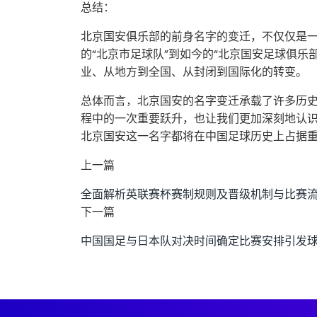
总结：
北京国安俱乐部的前身名字的变迁，不仅仅是
的“北京市足球队”到如今的“北京国安足球俱乐
业、从地方到全国、从封闭到国际化的转变。
总体而言，北京国安的名字变迁承载了许多历
程中的一次重要跃升，也让我们更加深刻地认
北京国安这一名字都将在中国足球历史上占据
上一篇
全面解析英联赛杯赛制规则及晋级机制与比赛
下一篇
中国国足与日本队对决时间确定比赛安排引发