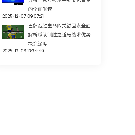
分析：从竞技水平到文化背景
的全面解读
2025-12-07 09:07:21
巴萨战胜皇马的关键因素全面
解析球队制胜之道与战术优势
探究深度
2025-12-06 13:34:49