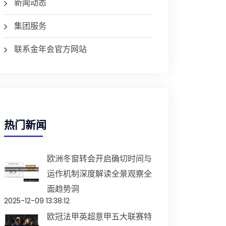
新闻动态
集团服务
联系金年会官方网站
热门新闻
欧洲冬窗转会开启确切时间与
运作机制深度解读全景观察全
面趋势洞
2025-12-09 13:38:12
欧冠法甲英超意甲五大联赛特