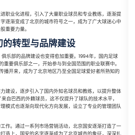
推进职业化进程，引入了大量职业球员和专业教练，逐渐提
名字逐渐变成了北京的城市符号之一，成为了广大球迷心中
一股重要力量。
代初的转型与品牌建设
俱乐部的品牌建设也变得愈加重要。1994年，国内足球
的重要俱乐部之一，开始参与到全国范围的职业联赛中。
传播开来，成为了北京地区乃至全国足球爱好者所熟知的
实力建设，逐步引入了国内外知名球员和教练，以提升整体
了来自巴西的外籍球员，这不仅提升了球队的技术水平，
管理模式也逐渐向现代化方向发展，设立了专业的管理团队
。
的工作。通过一系列市场营销活动，北京国安逐渐打造了一
的打造上，国安的名字逐渐成为了北京城市的象征，深深扎