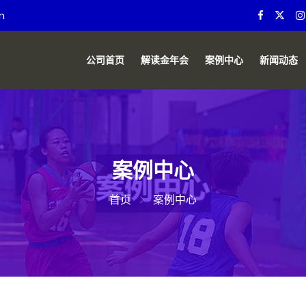
m
公司首页
解读金年会
案例中心
新闻动态
案例中心
首页
案例中心