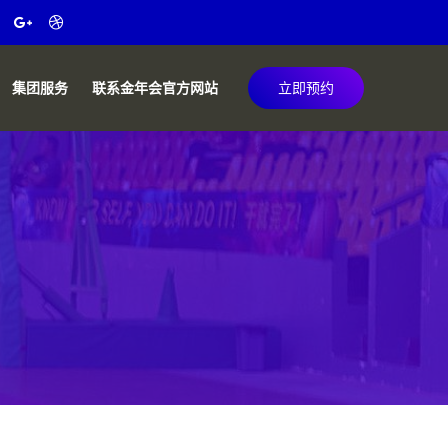
集团服务
联系金年会官方网站
立即预约